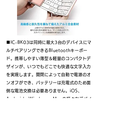
■IC-BK03は同時に最大3台のデバイスにマ
ルチペアリングできるBluetoothキーボー
ド。携帯しやすい薄型＆軽量のコンパクトデ
ザインが、いつでもどこでも快適な文字入力
を実現します。開閉によって自動で電源のオ
ンオフができ、バッテリーは充電式のため面
倒な電池交換は必要ありません。iOS、
Android、Windows、Macの様々なデバイ
スに対応しています。
■普段使いやリモートワークにも役立つ折り
たたみキーボード「IC-BK03」。バレンタイ