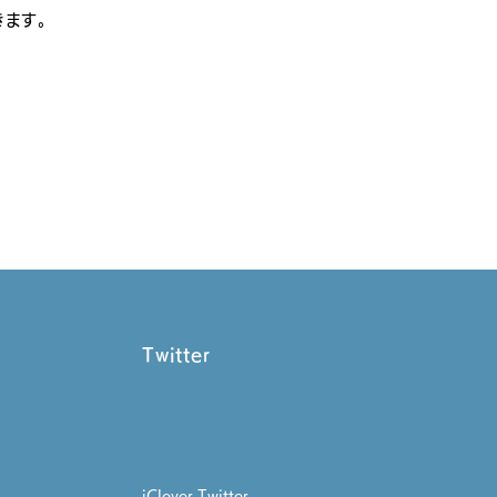
きます。
Twitter
iClever Twitter​