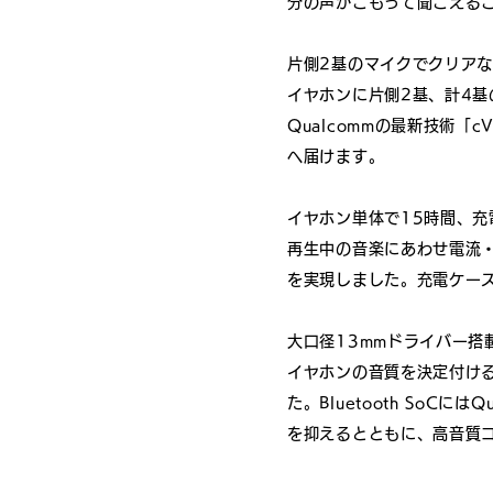
分の声がこもって聞こえる
片側2基のマイクでクリア
イヤホンに片側2基、計4基
Qualcommの最新技術「
へ届けます。
イヤホン単体で15時間、充
再生中の音楽にあわせ電流・電
を実現しました。充電ケー
大口径13mmドライバー搭
イヤホンの音質を決定付け
た。Bluetooth SoCには
を抑えるとともに、高音質コ