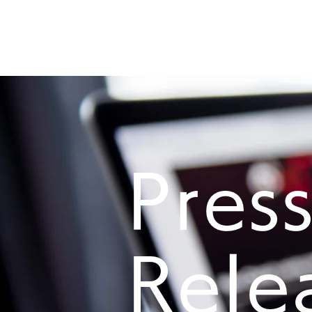
Pres
Rele