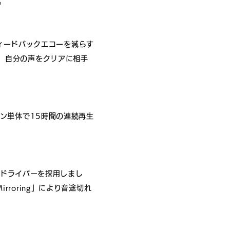
。
ィードバックエコーを減らす
）、自分の声をクリアに相手
ヤホン単体で15時間の連続再生
クドライバーを採用しまし
Mirroring」により音途切れ