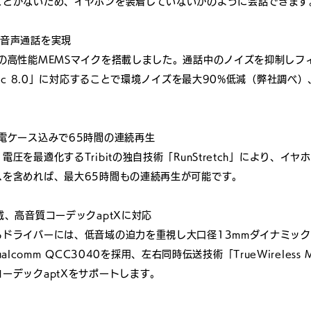
ことがないため、イヤホンを装着していないかのように会話できます
な音声通話を実現
の高性能MEMSマイクを搭載しました。通話中のノイズを抑制しフ
cVc 8.0」に対応することで環境ノイズを最大90%低減（弊社調べ
電ケース込みで65時間の連続再生
圧を最適化するTribitの独自技術「RunStretch」により、イ
スを含めれば、最大65時間もの連続再生が可能です。
載、高音質コーデックaptXに対応
るドライバーには、低音域の迫力を重視し大口径13mmダイナミッ
Qualcomm QCC3040を採用、左右同時伝送技術「TrueWireless 
ーデックaptXをサポートします。