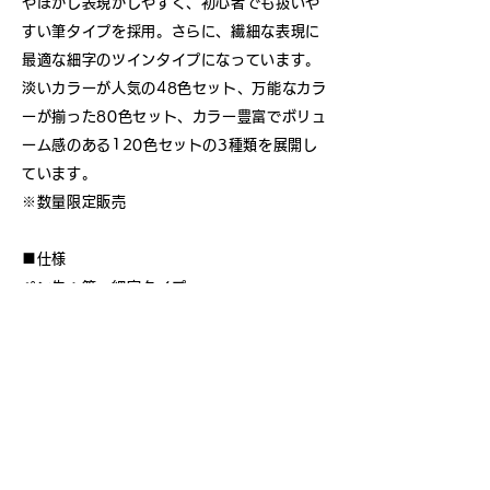
やぼかし表現がしやすく、初心者でも扱いや
すい筆タイプを採用。さらに、繊細な表現に
最適な細字のツインタイプになっています。
淡いカラーが人気の48色セット、万能なカラ
ーが揃った80色セット、カラー豊富でボリュ
ーム感のある120色セットの3種類を展開し
ています。
※数量限定販売
■仕様
ペン先：筆・細字タイプ
ブレンダーペン×1
取り扱い説明書×1
カラースウォッチカード×1
下敷きシート×1
展開セット：48色／80色／120色
販売価格：5,820円（48色セット）／